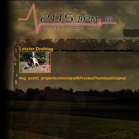
Letzter Drehtag
Img_assist_properties
Intextgrafik
Preview
Thumbnail
Original