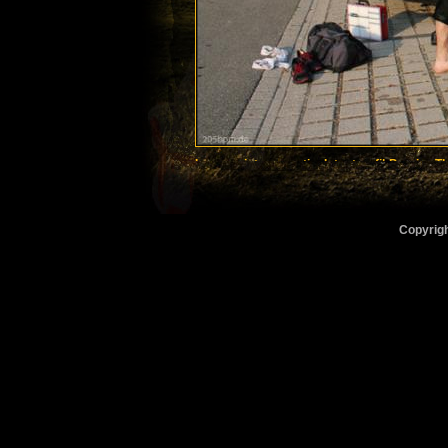
Img_assist_properties
Intextgrafik
Preview
T
Copyrigh