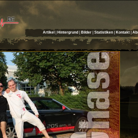
Artikel
|
Hintergrund
|
Bilder
|
Statistiken
|
Kontakt
|
Abs