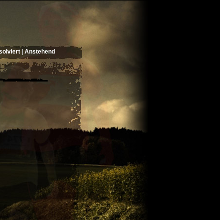
olviert
|
Anstehend