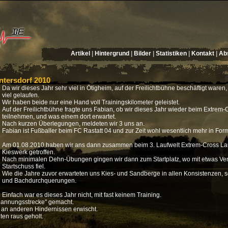
Artikel
|
Hintergrund
|
Bilder
|
Statistiken
|
Kontakt
|
Abs
ntersdorf 2010
Da wir dieses Jahr sehr viel in Ötigheim, auf der Freilichtbühne beschäftigt waren,
viel gelaufen.
Wir haben beide nur eine Hand voll Trainingskilometer geleistet.
Auf der Freilichtbühne fragte uns Fabian, ob wir dieses Jahr wieder beim Extrem-C
teilnehmen, und was einem dort erwartet.
Nach kurzen Überlegungen, meldeten wir 3 uns an.
Fabian ist Fußballer beim FC Rastatt 04 und zur Zeit wohl wesentlich mehr in Form 
Am 01.08.2010 haben wir ans dann zusammen beim 3. Laufwelt Extrem-Cross Lauf
Kieswerk getroffen.
Nach minimalen Dehn-Übungen gingen wir dann zum Startplatz, wo mit etwas Ve
Startschuss fiel.
Wie die Jahre zuvor erwarteten uns Kies- und Sandberge in allen Konsistenzen, 
und Bachdurchquerungen.
Einfach war es dieses Jahr nicht, mit fast keinem Training.
spannungsstrecke" gemacht.
 an anderen Hindernissen erwischt.
ten raus geholt.