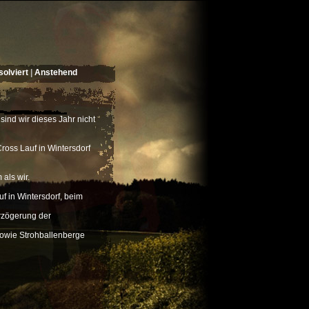
olviert
|
Anstehend
 sind wir dieses Jahr nicht
ross Lauf in Wintersdorf
als wir.
 in Wintersdorf, beim
rzögerung der
sowie Strohballenberge