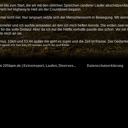
bis zum Start, die wir mit den üblichen Spielchen (anderer Läufer abschätzen/lä
hern lief Highway to Hell als der Countdown begann.
rst mal nicht viel. Nur langsam setzte sich der Menschenwurm in Bewegung. Wir wün
lometer und ich suchte jemanden an den ich mich heften konnte. Die ersten zwei km
 für die volle Distanz. Aber da ich nur die Hälfte vorhatte passte das schon. Vor mir
te mich an sie.
hmus. 10km und 53:44 später mir geht es super und die Zeit ist Klasse. Der Gedank
 wenn ich bei km 20 immer noch so gut fühle.
a. 5:20. Klasse! Doch plötzlich, km 16 war noch nicht erreicht fühlte ich als hätte
h quälte mich hinter meinen zwei Zugläufern her. Kurz nach km 16 holten sich mei
ieß es alleine kämpfen. Die km wurden richtig lange. Da die km Schilder eh nicht di
s viele andere) und meinte ich würde gar nicht mehr ankommen.
t 205bpm.de | Extremsport, Laufen, Diverses...
Datenschutzerklärung
gab mir das Kraft für den letzten Kilometer. An der Halbmarathonweiche lief ich n
 mich noch ob ich wirklich raus wolle. Ich nickt nur und lief weiter. Ob wohl die Sti
ie Zuschauer hier noch einen Drauf die Menge klatsche und feuerte die Leute auf 
ssel schneller und überholte noch ein paar Läufer. Im Stadion war dann och ein drei
tler bei Olympia fühlen wenn sie ins Stadium kommen. Einfach nur geil. Ein Mann
nug Kraft um mit ihm Schritt zu halten.
 ich den ersten Brechreiz überwunden hatte und wieder stehen und atmen konnt
en Marathon ganz!“ , „Wo bist du?“ „Runners Heaven – An der Milchbar. “ Glück habt 
haltigen Angebot gestärkt! Und uns langsam Richtung Ausgang gearbeitet.
rissy die uns gratuliert und ein Siegerfoto machte.
eckte machten wir uns auf den Weg zum Gepäck und dann auf den Heimweg.