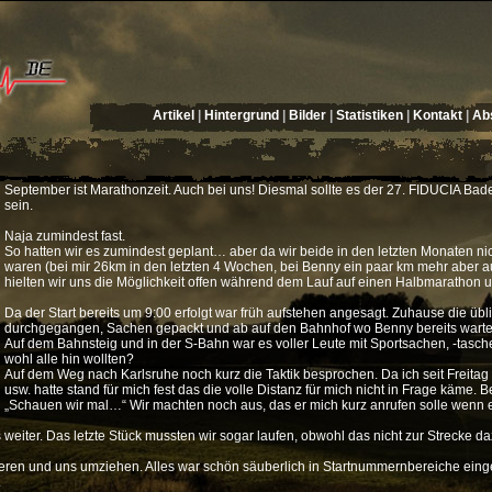
Artikel
|
Hintergrund
|
Bilder
|
Statistiken
|
Kontakt
|
Abs
September ist Marathonzeit. Auch bei uns! Diesmal sollte es der 27. FIDUCIA Ba
sein.
Naja zumindest fast.
So hatten wir es zumindest geplant… aber da wir beide in den letzten Monaten nic
waren (bei mir 26km in den letzten 4 Wochen, bei Benny ein paar km mehr aber au
hielten wir uns die Möglichkeit offen während dem Lauf auf einen Halbmaratho
Da der Start bereits um 9:00 erfolgt war früh aufstehen angesagt. Zuhause die übl
durchgegangen, Sachen gepackt und ab auf den Bahnhof wo Benny bereits warte
Auf dem Bahnsteig und in der S-Bahn war es voller Leute mit Sportsachen, -tasc
wohl alle hin wollten?
Auf dem Weg nach Karlsruhe noch kurz die Taktik besprochen. Da ich seit Freita
usw. hatte stand für mich fest das die volle Distanz für mich nicht in Frage käme. 
„Schauen wir mal…“ Wir machten noch aus, das er mich kurz anrufen solle wenn e
weiter. Das letzte Stück mussten wir sogar laufen, obwohl das nicht zur Strecke d
eren und uns umziehen. Alles war schön säuberlich in Startnummernbereiche einget
.