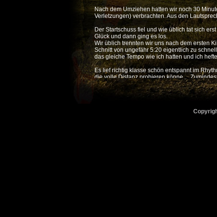
Nach dem Umziehen hatten wir noch 30 Minuten 
Verletzungen) verbrachten. Aus den Lautsprec
Der Startschuss fiel und wie üblich tat sich e
Glück und dann ging es los.
Wir üblich trennten wir uns nach dem ersten Ki
Schnitt von ungefähr 5:20 eigentlich zu schnell
das gleiche Tempo wie ich hatten und ich hefte
Es lief richtig klasse schön entspannt im Rhyt
die volle Distanz probieren könne… Zumindest
Km 15 Geschwindigkeit bis jetzt konstant bei c
hinten an mich gebunden. Es wurde schwer. Ic
Straßenrand und ich verlor sie. Von jetzt an h
über sah ich das 19 Schild (wie vorher bereit
Copyrigh
Als mich dann jedoch das 20er Schild anlachte 
heute definitiv nicht. Ein Streckenposten fragt
Strecke wirklich klasse gewesen war, legten d
Es half. Ich wurde tatsächlich noch mal ein bi
Vor massig Publikum. So müssen sich die Spor
stürmte an mir vorbei. Leider hatte ich nicht ge
Und dann war es auch schon vorbei. Nach dem
erste Marathonläufer ins Ziel.
Mein Handy vibrierte: „Oh nein.. Benny läuft d
der nicht mehr kann…
Im Runners Heaven uns erstmals an dem reich
Draußen fand und dann auch ziemlich schnell K
Da das alkoholfrei Bier nicht wirklich schm