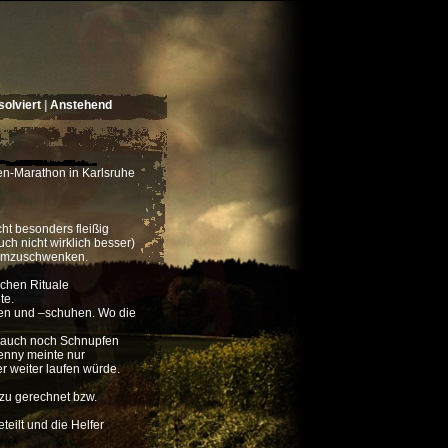
olviert
|
Anstehend
den-Marathon in Karlsruhe
ht besonders fleißig
ch nicht wirklich besser)
n umzuschwenken.
ichen Rituale
te.
hen und –schuhen. Wo die
g auch noch Schnupfen
Benny meinte nur
r weiter laufen würde.
azu gerechnet bzw.
eilt und die Helfer