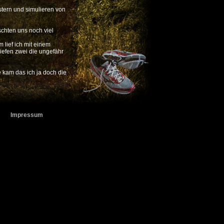
stern und simulieren von
schten uns noch viel
 lief ich mit einem
 liefen zwei die ungefähr
e kam das ich ja doch die
 jemand ein Gummiband
ne Zugläufer Riegel vom
e übersichtlichsten waren
Impressum
ach rechts mehr ging
mmung auf der ganzen
dem Weg ins Stadion an.
viertel Runde zu laufen.
 mit einer Baden Fahne
e kam auch schon der
ich bin nicht der einzige