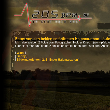
Fotos von den beiden entkräfteten Halbmarathon-Läuf
Ich habe soeben 2 Fotos vom Fotographen Holger Knecht (www.pfalzfot
Hier sieht man uns beide ziemlich entkräftet nach dem "saftigen" Anstie
[
Winni
]
[
Benny
]
[
Bildergalerie vom 2. Ettlinger Halbmarathon
]