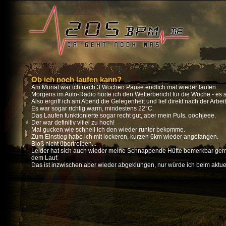
Ob ich noch laufen kann?
Am Monat war ich nach 3 Wochen Pause endlich mal wieder laufen.
Morgens im Auto-Radio hörte ich den Wetterbericht für die Woche - es s
Also ergriff ich am Abend die Gelegenheit und lief direkt nach der Arbeit
Es war sogar richtig warm, mindestens 22°C.
Das Laufen funktionierte sogar recht gut, aber mein Puls, ooohjeee.
Der war definitiv viiiel zu hoch!
Mal gucken wie schnell ich den wieder runter bekomme.
Zum Einstieg habe ich mit lockeren, kurzen 6km wieder angefangen.
Bloß nicht übertreiben...
Leider hat sich auch wieder meine Schnappende Hüfte bemerkbar gem
dem Lauf.
Das ist inzwischen aber wieder abgeklungen, nur würde ich beim aktue