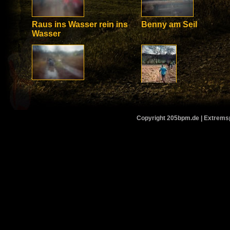
Raus ins Wasser rein ins
Benny am Seil
Wasser
Benny unter Stacheldraht
Benny Bergab im Slal
Copyright 205bpm.de | Extremspo
Gleich machts Flatsch
Benny vor ToughGuy