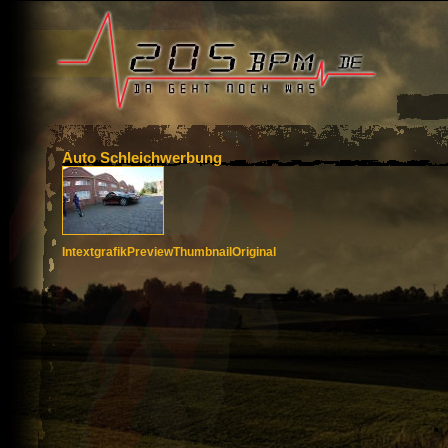
Auto Schleichwerbung
Intextgrafik
Preview
Thumbnail
Original