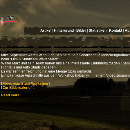
Artikel
|
Hintergrund
|
Bilder
|
Statistiken
|
Kontakt
|
Abs
Mitte September waren Winni und Ben beim Stunt-Workshop in Mönchengladbach
beim "Film & Stuntteam Walter-März".
Walter März und sein Team haben uns eine interessante Einführung zu den The
Highfalls und Auto Stunts gegeben.
Es war sehr lehrreich und hat eine Menge Spaß gemacht.
Ein paar kurze Ausschnitte aus dem Workshop haben wir in einem Video zusamm
[
Video vom Stunt-Workshop
]
[
Zur Bildergalerie
] …
Read more