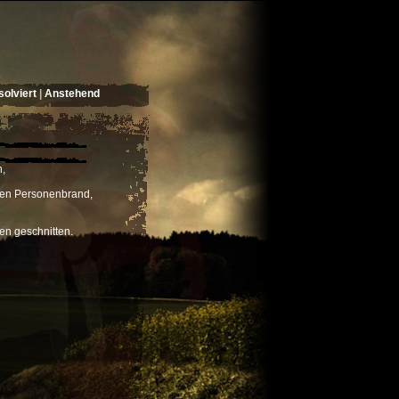
olviert
|
Anstehend
,
men Personenbrand,
en geschnitten.