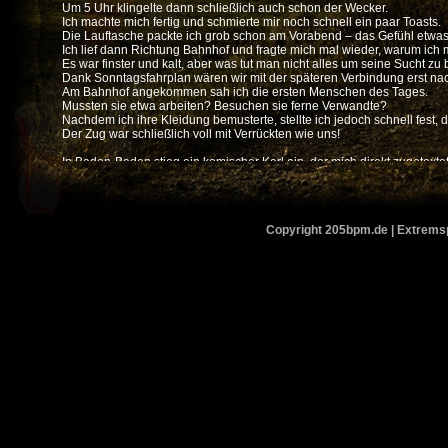
Um 5 Uhr klingelte dann schließlich auch schon der Wecker.
Ich machte mich fertig und schmierte mir noch schnell ein paar Toasts.
Die Lauftasche packte ich grob schon am Vorabend – das Gefühl etwas 
Ich lief dann Richtung Bahnhof und fragte mich mal wieder, warum ich
Es war finster und kalt, aber was tut man nicht alles um seine Sucht zu 
Dank Sonntagsfahrplan wären wir mit der späteren Verbindung erst na
Am Bahnhof angekommen sah ich die ersten Menschen des Tages.
Mussten sie etwa arbeiten? Besuchen sie ferne Verwandte?
Nachdem ich ihre Kleidung bemusterte, stellte ich jedoch schnell fest,
Der Zug war schließlich voll mit Verrückten wie uns!
In Baden-Baden stieg ein komischer Kerl ein, der mich direkt zugetex
gelaufen ist und nun ziemlich fertig war.
Als Winni dann in Rastatt zugestiegen ist, fragte er, was wir denn eigent
Nachdem wir ihm vom Baden Marathon erzählt haben, bemerkte er, dass
Ich versuchte mein Toastbrot zu essen, gelang mir aber irgendwie nicht
Copyright 205bpm.de | Extremspo
Es wurde immer mehr im Mund – Frühstück bin ich schließlich nicht gew
(Es sei denn, es gibt Kuchen auf Arbeit...)
Am Europaplatz begegneten wir den nächsten komischen Kautz.
Er hat krampfhaft versucht zu Rappen und dachte seine anschließend
Da hat sich aber meine Nichte mit Schnuller im Mund verständlicher au
Erstaunlich was Alkohol so alles bewirkt...
Als zufällig eine Polizeistreife vorbeifuhr verdünnisierte er sich ganz fix.
Gegen halb 8 standen wir dann vor der Europahalle und so langsam wur
Viele Menschen waren schon da.
Wir hätten sogar noch genug Zeit gehabt die Startunterlagen abzuhole
Wir haben noch einmal flüchtig über alle Stände geguckt und uns dann
Winni hatte glücklicherweise noch ein längere Oberteil für mich dabei,
In der 1&1 Tiefgarage konnte man seine Sachen deponieren, was wir 
Nachdem wir noch einmal eine Besichtigung der blau-weißen Reihenhä