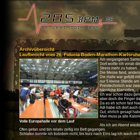
Archivübersicht
Laufbericht vom 26. Fiducia Baden-Marathon-Karlsruh
Am vergangenen Samsta
Dort wollte ich vorab 
Stress mehr zu haben.
Die Messe fand, anders w
Die Halle war gefüllt m
nur 5 kleine Stände am
Preistechnisch war zwar
hässliche Klamotten.
Ich war schon dazu gen
aber doch die Finger d
Da es eh schon fast Na
Adi habe ich dort auch 
Gut, ehrlich gesagt habe
Man muss ja alle Kalor
Volle Europahalle vor dem Lauf
Als ich am Abend wiede
Ofen getan und bin relativ zeitig ins Bett gegangen.
Schlafen konnte ich trotzdem nicht, bis kurz nach Eins lag ich wach im B